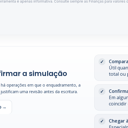
Comparar
Útil qua
firmar a simulação
total ou 
s há operações em que o enquadramento, a
Confirma
 justificam uma revisão antes da escritura.
Em algun
coincidi
o
Chegar à
Especial