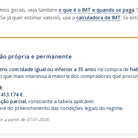
rmos gerais, veja também
o que é o IMT e quando se paga
.
. Se já quer estimar valores, use a
calculadora de IMT
. Se es
ação própria e permanente
ens com idade igual ou inferior a 35 anos
na compra de
hab
o que mais interessa à maioria dos compradores que procur
€
.
é
413.174 €
.
nção parcial
, consoante a tabela aplicável.
re do preenchimento das condições legais do regime.
or a partir de 01-01-2026.