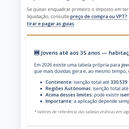
Se quiser enquadrar primeiro o imposto em te
liquidação, consulte
preço de compra ou VPT?
tirar e pagar as guias
.
🆕 Jovens até aos 35 anos — habit
Em 2026 existe uma tabela própria para
jov
que mais dúvidas gera e, ao mesmo tempo, 
Continente:
isenção total até
330.539 
Regiões Autónomas:
isenção total at
Acima desses limites:
pode existir
ise
Importante:
a aplicação depende semp
* Valores de referência das tabelas práticas em vig