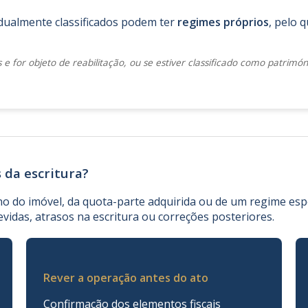
idualmente classificados podem ter
regimes próprios
, pelo
 e for objeto de reabilitação, ou se estiver classificado como patrimó
 da escritura?
no do imóvel, da quota-parte adquirida ou de um regime esp
devidas, atrasos na escritura ou correções posteriores.
Rever a operação antes do ato
Confirmação dos elementos fiscais