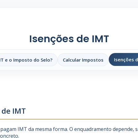
Isenções de IMT
Isenções 
MT e o Imposto do Selo?
Calcular Impostos
s de IMT
pagam IMT da mesma forma. O enquadramento depende, sobr
concreto.