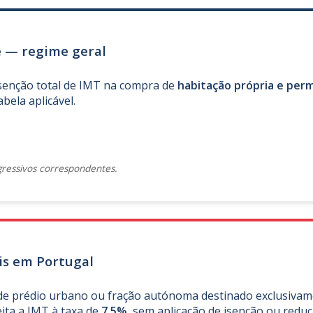
e — regime geral
isenção total de IMT na compra de
habitação própria e pe
bela aplicável.
gressivos correspondentes.
ais em Portugal
o de prédio urbano ou fração autónoma destinado exclusiva
eita a IMT à taxa de
7,5%
, sem aplicação de isenção ou reduç