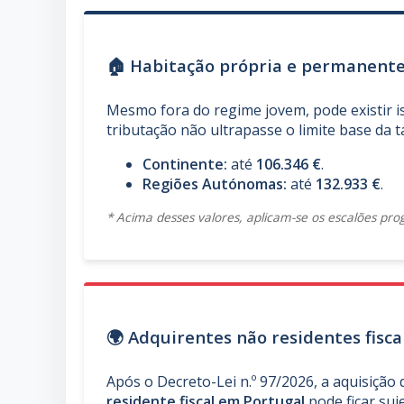
🏠 Habitação própria e permanent
Mesmo fora do regime jovem, pode existir 
tributação não ultrapasse o limite base da ta
Continente:
até
106.346 €
.
Regiões Autónomas:
até
132.933 €
.
* Acima desses valores, aplicam-se os escalões pro
🌍 Adquirentes não residentes fisc
Após o Decreto-Lei n.º 97/2026, a aquisiçã
residente fiscal em Portugal
pode ficar suj